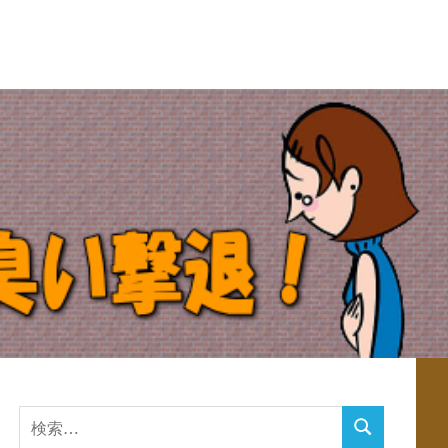
検
検
索