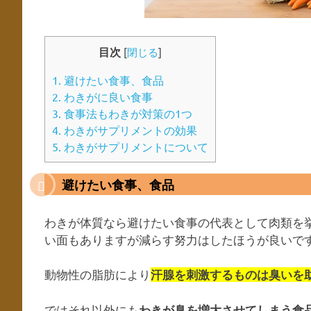
目次
[
閉じる
]
1.
避けたい食事、食品
2.
わきがに良い食事
3.
食事法もわきが対策の1つ
4.
わきがサプリメントの効果
5.
わきがサプリメントについて
避けたい食事、食品
わきが体質なら避けたい食事の代表として肉類を
い面もありますが減らす努力はしたほうが良いで
動物性の脂肪により
汗腺を刺激するものは臭いを
ではそれ以外にも
わきが臭を増大させてしまう食