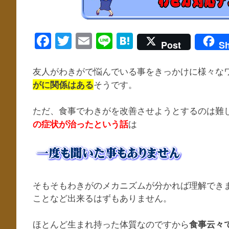
Facebook
Twitter
Email
Line
Hatena
Post
Sh
友人がわきがで悩んでいる事をきっかけに様々な
そうです。
がに関係はある
ただ、食事でわきがを改善させようとするのは難
は
の症状が治ったという話
そもそもわきがのメカニズムが分かれば理解でき
ことなど出来るはずもありません。
ほとんど生まれ持った体質なのですから
食事云々