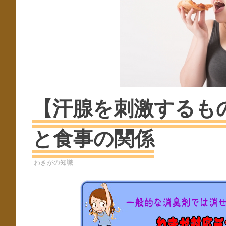
【汗腺を刺激するも
と食事の関係
ワキガ
わきがの知識