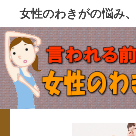
コ
女性のわきがの悩み
ン
テ
ン
ツ
へ
ス
キ
ッ
プ